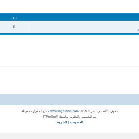
تقدم
ردود
0
حقوق التأليف والنشر © 2015
www.sngarabia.com
جميع الحقوق محفوظة
تم التصميم والتطوير بواسطه ITProStuff
الخصوصية
|
الشروط