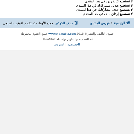
لا تستطيع
كتابة ردود في هذا المنتدى
لا تستطيع
تعديل مشاركاتك في هذا المنتدى
لا تستطيع
حذف مشاركاتك في هذا المنتدى
لا تستطيع
إرفاق ملف في هذا المنتدى
الرئيسية
فهرس المنتدى
حذف الكوكيز
جميع الأوقات تستخدم
التوقيت العالمي
حقوق التأليف والنشر © 2015
www.sngarabia.com
جميع الحقوق محفوظة
تم التصميم والتطوير بواسطه ITProStuff
الخصوصية
|
الشروط