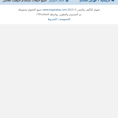
الرئيسية
فهرس المنتدى
حذف الكوكيز
جميع الأوقات تستخدم
التوقيت العالمي
حقوق التأليف والنشر © 2015
www.sngarabia.com
جميع الحقوق محفوظة
تم التصميم والتطوير بواسطه ITProStuff
الخصوصية
|
الشروط