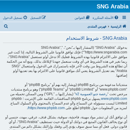
SNG Arabia
الأسئلة المتكررة
القوانين
التسجيل
تسجيل الدخول
ب
الرئيسية
فهرس المنتدى
ح
SNG Arabia - شروط الاستخدام
ث
بدخولك ”SNG Arabia“ (المشار إليها بـ”نحن“، ”SNG Arabia“,
”https://www.sngarabia.com“) فإنك توافق قانونيا على الشروط التالية، إذا كنت غير
موافق على الالتزام قانونيا بهذه الشروط فعليك ألا تدخل أو/و تستعمل ”SNG Arabia“،
ربما نغير في هذه الشروط في أي وقت سنعمل جهدنا لإبلاغك بذلك، ومع أنه من الحكمة
أن تطالع هذه الشروط من وقت لآخر فإنه باستمرارك في الدخول واستعمال ”SNG
Arabia“ بعد تعديل الشروط يعني أنك موافق قانونيا على الالتزام بها بعد تعديها أو/و
إضافتها.
منتدياتنا مدعومة من برنامج phpBB (ويشار إليه بهم أو ”برنامج phpBB“ أو
“www.phpbb.com” أو ”phpBB Limited“ أو ”phpBB Teams“) وهو برنامج منتديات
مرخص تحت “
رخصة جنو العمومية v2
” (يشار إليها بـ ”GPL“) ومن الممكن تحميله من
www.phpbb.com
.يسهل برنامج phpbb المناقشات القائمة على الإنترنت ؛ phpbb
Limited ليست مسؤوله عن السماح و/أو عدم السماح بالمحتوى و/أو السلوك المباح.
لمزيد من المعلومات حول phpbb اطلع على
https://www.phpbb.com/
.
أن توافق أنك لن تنشر مواد مهينة، فاحشة، سوقية، بشكل قذف، عرقي، مهدد، جنسي أو
أي نوع يخالف القانون المتبع في دولتك أو الدولة حيث تستظيف ”SNG Arabia“، أو أي
قانون دولي. فعل أي مما سبق سوف يؤدي إلى وقفك وإزالتك بشكل دائم من المنتدى