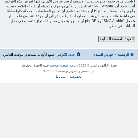
(وإخبار مزود خدمة الانترنت لديك). وسوف تُرصد عناوين الآي بي كلها لفرض هذه القوانين.
أنت توافق أن ”SNG Arabia“ له الحق بإزالة أي موضوع أو تعديله أو نقله أو إغلاقه حسب
رأيهم. وأنت بصفتك مشتركا أو مستخدما توافق أن تخزن المعلومات المدخلة كلها سابقًا
في قاعدة بيانات. وحيث أن هذه المعلومات لن تُـعرض إلى أي جهة ثالثة دون علمك، لن
يتحمل ”SNG Arabia“ ولا phpBB أي مسؤولية حيال محاولة اختراق تتسبب في جعل
البيانات في خطر
العودة للصفحة السابقة
الرئيسية
فهرس المنتدى
حذف الكوكيز
جميع الأوقات تستخدم
التوقيت العالمي
حقوق التأليف والنشر © 2015
www.sngarabia.com
جميع الحقوق محفوظة
تم التصميم والتطوير بواسطه ITProStuff
الخصوصية
|
الشروط