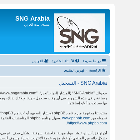
SNG Arabia
منتدى البث العربي
روابط سريعة
الأسئلة المتكررة
القوانين
الرئيسية
فهرس المنتدى
SNG Arabia - التسجيل
بها بعد تعديها أو/و إضافتها.
منتدياتنا مدعومة من برنامج phpBB (ويشار إليه بهم أو ”برنامج phpBB“ أو “www.phpbb.com” أو ”phpBB Limited“ أو ”phpBB Teams“) وهو برنامج منتديات مرخص تحت “
تحميله من
www.phpbb.com
.يسهل برنامج phpbb المناقشات القائمة على الإنترنت ؛ phpbb Limited ليست مسؤوله عن السماح و/أو عدم السماح بالمحتوى و/أو السلوك المباح. لمزيد من المعلومات حول phpbb اطلع على
.
https://www.phpbb.com/