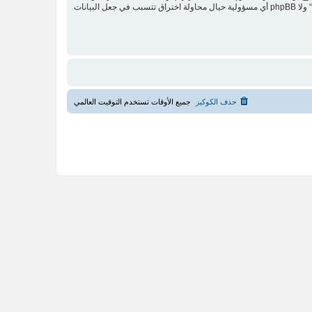
مستخدما توافق أن تخزن المعلومات المدخلة كلها سابقًا في قاعدة بيانات. وحيث أن هذه المعلومات لن تُـعرض إلى أي جهة ثالثة دون علمك، لن يتحمل ”SNG Arabia“ ولا phpBB أي مسؤولية حيال محاولة اختراق تتسبب في جعل البيانات
حذف الكوكيز
جميع الأوقات تستخدم
التوقيت العالمي