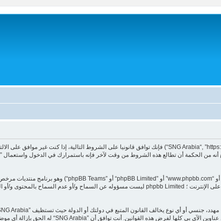
بشكل دائم من المنتدى (وإخبار مزود خدمة الانترنت لديك). و