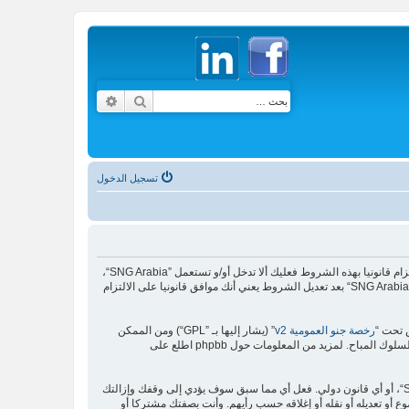
بحث
بحث متقدم
تسجيل الدخول
بدخولك ”SNG Arabia“ (المشار إليها بـ”نحن“، ”SNG Arabia“, ”https://www.sngarabia.com“) فإنك توافق قانونيا على الشروط التالية، إذا كنت غير موافق على الالتزام قانونيا بهذه الشروط فعليك ألا تدخل أو/و تستعمل ”SNG Arabia“،
ربما نغير في هذه الشروط في أي وقت سنعمل جهدنا لإبلاغك بذلك، ومع أنه من الحكمة أن تطالع هذه الشروط من وقت لآخر فإنه باستمرارك في الدخول واستعمال ”SNG Arabia“ بعد تعديل الشروط يعني أنك موافق قانونيا على الالتزام
رخصة جنو العمومية v2
” (يشار إليها بـ ”GPL“) ومن الممكن
أن توافق أنك لن تنشر مواد مهينة، فاحشة، سوقية، بشكل قذف، عرقي، مهدد، جنسي أو أي نوع يخالف القانون المتبع في دولتك أو الدولة حيث تستظيف ”SNG Arabia“، أو أي قانون دولي. فعل أي مما سبق سوف يؤدي إلى وقفك وإزالتك
سوف تُرصد عناوين الآي بي كلها لفرض هذه القوانين. أنت توافق أن ”SNG Arabia“ له الحق بإزالة أي موضوع أو تعديله أو نقله أو إغلاقه حسب رأيهم. وأنت بصفتك مشتركا أو