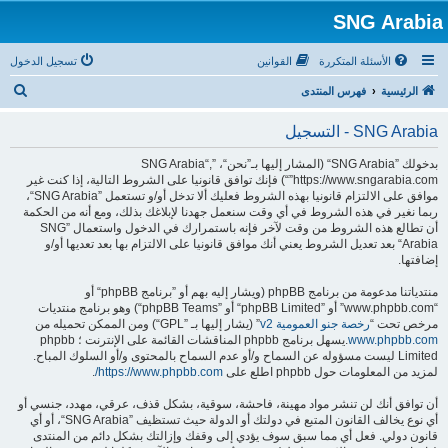
SNG Arabia
الأسئلة المتكررة
القوانين
تسجيل الدخول
ب
الرئيسية
فهرس المنتدى
ح
SNG Arabia - التسجيل
ث
بدخولك ”SNG Arabia“ (المشار إليها بـ”نحن“، ”SNG Arabia“,
”https://www.sngarabia.com“) فإنك توافق قانونيا على الشروط التالية، إذا كنت غير
موافق على الالتزام قانونيا بهذه الشروط فعليك ألا تدخل أو/و تستعمل ”SNG Arabia“،
ربما نغير في هذه الشروط في أي وقت سنعمل جهدنا لإبلاغك بذلك، ومع أنه من الحكمة
أن تطالع هذه الشروط من وقت لآخر فإنه باستمرارك في الدخول واستعمال ”SNG
Arabia“ بعد تعديل الشروط يعني أنك موافق قانونيا على الالتزام بها بعد تعديها أو/و
إضافتها.
منتدياتنا مدعومة من برنامج phpBB (ويشار إليه بهم أو ”برنامج phpBB“ أو
“www.phpbb.com” أو ”phpBB Limited“ أو ”phpBB Teams“) وهو برنامج منتديات
مرخص تحت “
رخصة جنو العمومية v2
” (يشار إليها بـ ”GPL“) ومن الممكن تحميله من
www.phpbb.com
.يسهل برنامج phpbb المناقشات القائمة على الإنترنت ؛ phpbb
Limited ليست مسؤوله عن السماح و/أو عدم السماح بالمحتوى و/أو السلوك المباح.
لمزيد من المعلومات حول phpbb اطلع على
https://www.phpbb.com/
.
أن توافق أنك لن تنشر مواد مهينة، فاحشة، سوقية، بشكل قذف، عرقي، مهدد، جنسي أو
أي نوع يخالف القانون المتبع في دولتك أو الدولة حيث تستظيف ”SNG Arabia“، أو أي
قانون دولي. فعل أي مما سبق سوف يؤدي إلى وقفك وإزالتك بشكل دائم من المنتدى