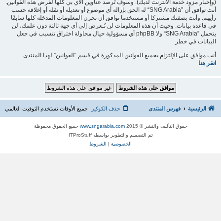
(وإخبار مزود خدمة الانترنت لديك). وسوف تُرصد عناوين الآي بي كلها لفرض هذه القوانين.
أنت توافق أن ”SNG Arabia“ له الحق بإزالة أي موضوع أو تعديله أو نقله أو إغلاقه حسب
رأيهم. وأنت بصفتك مشتركا أو مستخدما توافق أن تخزن المعلومات المدخلة كلها سابقًا
في قاعدة بيانات. وحيث أن هذه المعلومات لن تُـعرض إلى أي جهة ثالثة دون علمك، لن
يتحمل ”SNG Arabia“ ولا phpBB أي مسؤولية حيال محاولة اختراق تتسبب في جعل
البيانات في خطر
أنت موافق على الإلتزام بجميع القوانين المذكورة في قسم “القوانين” لهذا المنتدى :
انقر هنا
الرئيسية
فهرس المنتدى
حذف الكوكيز
جميع الأوقات تستخدم
التوقيت العالمي
حقوق التأليف والنشر © 2015
www.sngarabia.com
جميع الحقوق محفوظة
تم التصميم والتطوير بواسطه ITProStuff
الخصوصية
|
الشروط