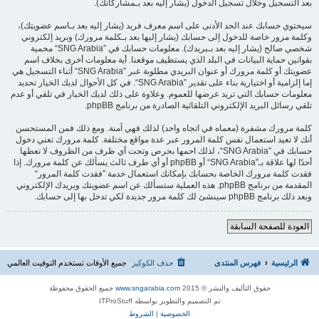
بعد التسجيل وخلال تسجيل الدخول (يشار إليه بعد بـمشاركاتك).
سيحتوي حسابك عند الحد الأدنى على اسم معرف فريد (يشار إليه بعد بـاسم عضويتك)،
وكلمة مرور خاصة للدخول إلى حسابك (يشار إليها بعد بـكلمة مرورك) وبريد إلكتروني
شخصي صالح (يشار إليه بعد بـبريدك). معلومات حسابك في ”SNG Arabia“ محمية
بقوانين حماية البيانات في البلد الذي يستظيف موقعنا. أية معلومات أخرى بخلاف اسم
عضويتك أو كلمة مرورك أو عنوان البريدي مطلوبة عبر ”SNG Arabia“ أثناء التسجيل هي
إما إلزامية أو اختيارية بناء على تقدير ”SNG Arabia“. في كل الأحوال لديك الخيار تحديد
معلومات حسابك التي تريد عرضها للعموم. وعلاوة على ذلك لديك الخيار في تلقي أو عدم
تلقي رسائل البريد الإلكتروني التلقائية الصادرة من برنامج phpBB.
كلمة مرورك مشفرة (معماه في اتجاه واحد) لذلك فهي آمنة. ومع ذلك فمن المستحسن
أنك لا تعيد استعمال نفس كلمة المرور عبر عدة مواقع مختلفة. كلمة مرورك تعني دخول
حسابك في ”SNG Arabia“، لذلك احمها بحرص وتحت أي ظرف من الظروف لا تعطها
أحدًا لها علاقة بـ”SNG Arabia“ أو phpBB أو أي طرف ثالث يسألك عن كلمة مرورك. إذا
فقدت كلمة مرورك الخاصة بحسابك بإمكانك استعمال خدمة ”فقدت كلمة المرور“
المقدمة من برنامج phpBB. هذه العملية ستسألك عن اسم عضويتك وبريدك الإلكتروني
وبعد ذلك برنامج phpBB سينشئ لك كلمة مرور جديدة لكي تدخل بها إلى حسابك.
العودة للصفحة السابقة
الرئيسية
فهرس المنتدى
حذف الكوكيز
جميع الأوقات تستخدم
التوقيت العالمي
حقوق التأليف والنشر © 2015
www.sngarabia.com
جميع الحقوق محفوظة
تم التصميم والتطوير بواسطه ITProStuff
الخصوصية
|
الشروط