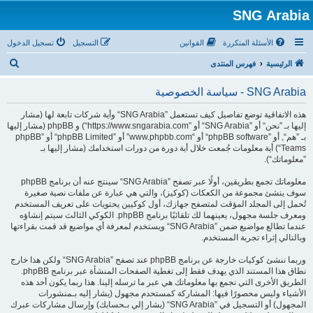
SNG Arabia
الأسئلة المتكررة
القوانين
التسجيل
تسجيل الدخول
ب
الرئيسية
فهرس المنتدى
ح
SNG Arabia - سياسة الخصوصية
ث
هذه الاتفاقية توضع تفاصيل كيف تستعمل ”SNG Arabia“ وأية شركات تابعة لها (مشار
إليها بـ ”نحن“ أو ”SNG Arabia“ أو ”https://www.sngarabia.com“) و phpBB (مشار إليها
بـ ”هم“, أو ”phpBB software“ أو “www.phpbb.com” أو ”phpBB Limited“ أو ”phpBB
Teams“) أية معلومات جُمعت خلال أية دورة من دورات استخدامك (مشار إليها بـ
”معلوماتك“).
معلوماتك تجمع بطريقين، أولًا عبر تصفح ”SNG Arabia“ سينتج عنه أن برنامج phpBB
سوف ينشئ مجموعة من الكعكات (كوكيز)، والتي هي عبارة عن ملفات نصية صغيرة
تُحمل إلى المجلد المؤقت لمتصفح جهازك، أول كوكيين يحتويات على تعريف المستخدم
ومعرف جلسة مجهول، يعينهما لك تلقائيًا برنامج phpBB. الكوكي الثالث سيتم إنشاؤه
عندما تطالع مواضيع ضمن ”SNG Arabia“ ويستخدم لمعرفة أي مواضيع قد قمت بقراءتها
وبالتالي إثراء تجربة المستخدم.
وربما ننشئ كوكيات خارجة عن برنامج phpBB عند تصفح ”SNG Arabia“ ولكن هذا خارج
نطاق هذا المستند الذي يهدف فقط إلى تغطية الصفحات المنشأة عبر برنامج phpBB.
الطريق الأخرى التي نجمع بها معلوماتك هي عبر ما ترسله إلينا. هذا ربما يكون أحد هذه
الأشياء وليس محصورًا فيها: المشاركة كمستحدم مجهول (يشار إليه بـمنشورات
المجهول) أو التسجيل في ”SNG Arabia“ (يشار إلي بـحسابك) وإرسال مشاركات عبرك