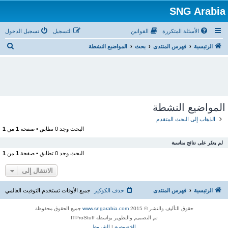
SNG Arabia
الأسئلة المتكررة
القوانين
التسجيل
تسجيل الدخول
ب
الرئيسية
فهرس المنتدى
بحث
المواضيع النشطة
ح
ث
المواضيع النشطة
الذهاب إلى البحث المتقدم
البحث وجد 0 تطابق • صفحة
1
من
1
لم يعثَر على نتائج مناسبة
البحث وجد 0 تطابق • صفحة
1
من
1
الانتقال إلى
الرئيسية
فهرس المنتدى
حذف الكوكيز
جميع الأوقات تستخدم
التوقيت العالمي
حقوق التأليف والنشر © 2015
www.sngarabia.com
جميع الحقوق محفوظة
تم التصميم والتطوير بواسطه ITProStuff
الخصوصية
|
الشروط