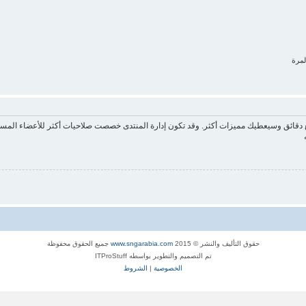
لمرة
ع دقائق وسيعطيك مميزات أكثر. وقد تكون إدارة المنتدى خصصت صلاحيات أكثر للأعضاء المسج
حقوق التأليف والنشر © 2015
www.sngarabia.com
جميع الحقوق محفوظة
تم التصميم والتطوير بواسطه ITProStuff
الخصوصية
|
الشروط