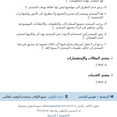
هو المصدر لهذه المعلومات.
#
نرجو عدم التطرق الى مواضيع ليس لها علاقة بهدف المنتدى.
#
هذا المنتدى ومشتركيه يحترم الجميع ولا يتطرق الى الامور والمهاترات
الشخصية.
#
يرحب المنتدى بجميع المشاركات والتعليقات والانتقادات الموضوعية
والتي تساهم في اثراء محتوى المنتدى.
#
يحق للمشتركين استخدام الادوات في المنتدى مع ذكر ملكيتها لمنتدى
البث الفضائي.
#
نرجو ان لا نصل لمرحلة نحتاج فيها الى الغاء عضوية اي صديق في هذا
المنتدى إن خالف تعليمات المنتدى لا سمح الله.
#
منتدى المقالات والإستفسارات
#
test
منتدى الخدمات
#
test
الرئيسية
فهرس المنتدى
حذف الكوكيز
جميع الأوقات تستخدم
التوقيت العالمي
حقوق التأليف والنشر © 2015
www.sngarabia.com
جميع الحقوق محفوظة
تم التصميم والتطوير بواسطه ITProStuff
الخصوصية
|
الشروط