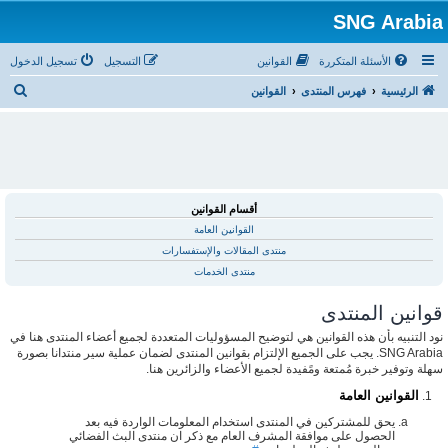
SNG Arabia
الأسئلة المتكررة
القوانين
التسجيل
تسجيل الدخول
ب
الرئيسية
فهرس المنتدى
القوانين
ح
ث
أقسام القوانين
القوانين العامة
منتدى المقالات والإستفسارات
منتدى الخدمات
قوانين المنتدى
نود التنبيه بأن هذه القوانين هي لتوضيح المسؤوليات المتعددة لجميع أعضاء المنتدى هنا في
SNG Arabia. يجب على الجميع الإلتزام بقوانين المنتدى لضمان عملية سير منتدانا بصورة
سهلة وتوفير خبرة مُمتعة ومًفيدة لجميع الأعضاء والزائرين هنا.
القوانين العامة
يحق للمشتركين في المنتدى استخدام المعلومات الواردة فيه بعد
الحصول على موافقة المشرف العام مع ذكر ان منتدى البث الفضائي