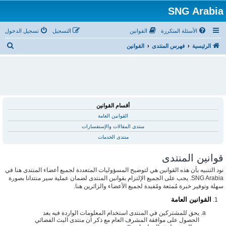
SNG Arabia
الأسئلة المتكررة
القوانين
التسجيل
تسجيل الدخول
ب
الرئيسية
فهرس المنتدى
القوانين
ح
ث
أقسام القوانين
القوانين العامة
منتدى المقالات والإستفسارات
منتدى الخدمات
قوانين المنتدى
نود التنبيه بأن هذه القوانين هي لتوضيح المسؤوليات المتعددة لجميع أعضاء المنتدى هنا في
SNG Arabia. يجب على الجميع الإلتزام بقوانين المنتدى لضمان عملية سير منتدانا بصورة
سهلة وتوفير خبرة مُمتعة ومًفيدة لجميع الأعضاء والزائرين هنا.
القوانين العامة
يحق للمشتركين في المنتدى استخدام المعلومات الواردة فيه بعد
الحصول على موافقة المشرف العام مع ذكر ان منتدى البث الفضائي