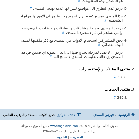
هو المصدر لهذه المعلومات.
#
نرجو عدم التطرق الى مواضيع ليس لها علاقة بهدف المنتدى.
#
هذا المنتدى ومشتركيه يحترم الجميع ولا يتطرق الى الامور والمهاترات
الشخصية.
#
يرحب المنتدى بجميع المشاركات والتعليقات والانتقادات الموضوعية
والتي تساهم في اثراء محتوى المنتدى.
#
يحق للمشتركين استخدام الادوات في المنتدى مع ذكر ملكيتها لمنتدى
البث الفضائي.
#
نرجو ان لا نصل لمرحلة نحتاج فيها الى الغاء عضوية اي صديق في هذا
المنتدى إن خالف تعليمات المنتدى لا سمح الله.
#
منتدى المقالات والإستفسارات
#
test
منتدى الخدمات
#
test
الرئيسية
فهرس المنتدى
حذف الكوكيز
جميع الأوقات تستخدم
التوقيت العالمي
حقوق التأليف والنشر © 2015
www.sngarabia.com
جميع الحقوق محفوظة
تم التصميم والتطوير بواسطه ITProStuff
الخصوصية
|
الشروط