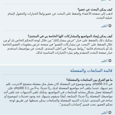
كيف يمكن البحث عن عضو؟
اذهب إلى صفحة الأعضاء واضغط على البحث عن عضو واملأ الخيارات والحقول لإتمام
عملية البحث.
أعلى
كيف يمكن إيجاد المواضيع والمشاركات كلها الخاصة بي في المنتدى؟
يمكنك ذلك بالضغط على خيار "عرض مشاركاتك" من خلال لوحة التحكم الخاص بك أو من
خلال الضغط على "البحث عن مشاركات العضو" في صفحة عرض معلومات العضو الخاصة
بك أو باستخدام قائمة "روابط سريعة" في أعلى المنتدى. للبحث عن مواضيعك استخدم
خيار صفحة البحث المتقدم وقم بملء الخيارات المناسبة لذلك.
أعلى
قائمة المتابعات والمفضلة
ما هو الفرق بين المتابعات والمفضلة؟
في phpBB 3.0، وضع موضوع في المفضلة كان يعمل مثل مفضلة متصفح الانترنت. فلم
يتم تنبيهك عندما يتلقى أحد مواضيع المفضلة لديك ردًا جديدًا. بدءًا من phpBB 3.1، فإن
المفضلة تعمل بشكل مشابه للمتابعات في المواضيع. يمكنك تلقي التنبيهات عند تلقي أحد
مواضيعك المفضلة ردًّا جديدًا. المتابعة، أيضًا سيقوم بتنبيهك عند وجود تحديثات لموضوع أو
ساحة في المنتدى. خيارات التنبيه للمفضلة والمتابعات يمكن ضبطها عن طريق لوحة
تحكم العضو، تحت قسم "إعدادات المنتدى".
أعلى