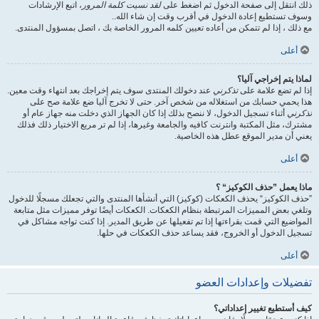
ذلك انتقل إلى صفحة الدخول ثم اضغط على
لقد نسيت كلمة المرور
، اتبع الإرشادات
وسوف تستطيع إعادة الدخول في أقرب وقت إن شاء الله..
مع ذلك ، إذا لم تتمكن من أعاده تعيين كلمه المرور الخاصة بك ، اتصل بمسؤول المنتدى.
أعلى
لماذا يتم إخراجي آليا؟
إذا لم تضع علامة على
تذكرني
عند دخولك المنتدى سوف يتم إخراجك بعد انتهاء وقت معين.
هذا يحمي حسابك من استغلاله من شخص آخر. حتى لا تخرج آليا ضع علامة صح على
تذكرني
أثناء تسجيل الدخول، لا ننصح بذلك إذا كان الجهاز الذي دخلت منه جهاز عام أو
مشترك، مثل المكتبة وانترنت كافيه والجامعة وغيرها، إذا لم تر مربع الاختيار ذلك فذلك
يعني أن مدير الموقع عطل هذه الخاصية.
أعلى
ماذا يعمل ”حذف الكوكيز“ ؟
”حذف الكوكيز“ يحذف الكعكات (كوكيز) التي أنشأها المنتدى والتي تجعلك مسجلًا للدخول
وتلغي بعض المميزات المرتبطة بنظام الكعكات. الكعكات أيضًا توفر مميزات مثل متابعة
المواضيع التي قمت بقراءتها إذا تم تفعيلها عن طريق المدير. إذا كنت تواجه مشاكل في
تسجيل الدخول أو الخروج، فقد يساعد حذف الكعكات في حلها.
أعلى
تفضيلات وإعدادات العضو
كيف أستطيع تغيير إعداداتي؟