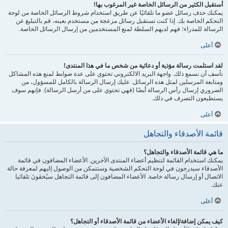
أستقبل الكثير من الرسائل الخاصة غير المرغوب بها!
يمكنك حذف رسائل عضو ما تلقائيًا عن طريق استخدام شروط الرسائل الخاصة من لوحة
التحكم الخاصة بك. إذا كنت تستقبل رسائل مزعجة من مستخدم بعينه، قم بالتبليغ عن
الرسالة للمدراء؛ فهم لديهم السلطة لمنع المستخدمين من إرسال الرسائل الخاصة.
أعلى
لقد استلمت رسالة مؤذية أو دعائية من شخص ما في هذا المنتدى!
نأسف أن نسمع ذلك. واجهة البريد الالكتروني تحتوي على عدة ضوابط لمنع هذه المشاكل
ومتابعة المرسلين لمثل هذه الرسائل. عليك إرسال الرسالة بالكامل للمسؤول، من
الضروري إرسال رأس الرسالة أيضًا (فهي تحتوي على من أرسل الرسالة). فإنهم سوف
يستطيعون التصرف في ذلك.
أعلى
قائمة الأصدقاء والتجاهل
ما هي قائمة الأصدقاء والتجاهل؟
يمكنك استخدام القائمة لتنظيم أعضاء المنتدى الآخرين. الأعضاء المضافون في قائمة
الأصدقاء سيدرجون في لوحة التحكم الشخصية وستتمكن من الوصول إليهم لمعرفة حالة
الاتصال أو إرسال رسالة خاصة. الأعضاء المضافون إلى قائمة التجاهل سيُخفَونَ تلقائيا
عنك.
أعلى
كيف يمكن إضافة/إلغاء الأعضاء من قائمة الأصدقاء أو التجاهل؟