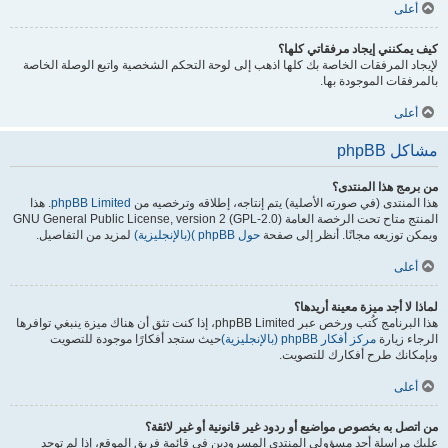
أعلى
كيف يمكنني إيجاد مرفقاتي كلها؟
لإيجاد المرفقات الخاصة بك كلها اذهب إلى لوحة التحكم الشخصية واتبع الوصلة الخاصة
بالمرفقات الموجودة بها.
أعلى
مشاكل phpBB
من برمج هذا المنتدى؟
هذا المنتدى (في صورته الأصلية) يتم إنتاجه، إطلاقه وترخصيه من
phpBB Limited
. هذا
المنتج متاح تحت الرخصة العامة GNU General Public License, version 2 (GPL-2.0)
ويمكن توزيعه مجانًا. أنظر إلى صفحة
حول phpBB )(بالإنجليزية)
لمزيد من التفاصيل.
أعلى
لماذا لا أجد ميزة معينة أريدها؟
هذا البرنامج كُتب ورخص عبر phpBB Limited، إذا كنت تثق أن هناك ميزة ينبغي توافرها
الرجاء زيارة
مركز أفكار phpBB (بالإنجليزية)
حيث ستجد أفكارًا موجودة للتصويت
وبإمكانك طرح أفكارك للتصويت.
أعلى
من اتصل به بخصوص مواضيع أو ردود غير قانونية أو غير لائقة؟
عليك مراسلة أحد مسؤولي المنتدى المسرودين في قائمة فريق الموقع، إذا لم توجد