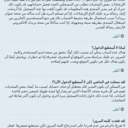
الإرشادات. بعض المنتديات تطلب من المسجلين الجدد تفعيل حساباتهم، قد يكون ذلك
عبرك أو عبر مدير المنتدى هذه المعلومات قد تكون أبلغت بها عند التسجيل. إذا أرسلت
إليك رسالة بريد عليك اتّباع الإرشادات، إذا لم تستلم البريد هل أنت متأكد من صحة عنوان
بريدك؟ سبب استعمال طريقة تنشيط الحساب تلك هي منع المستخدمين العابرين من
استغلال المنتدى بطريقة سيئة ومجهولة. إذا كنت متأكدًا من صحة بريدك الالكتروني
فأرسل رسالة للمدير.
أعلى
لماذا لا أستطيع الدخول؟
هناك عدة أسباب يمكن أن تسبب ذلك: أولًا: تحقق من صحة اسم المستخدم وكلمة
المرور، ثم عليك مراسلة مدير الموقع أو المشرف لمعرفة إذا تم حظرك. ويحتمل أيضًا أن
يكون هناك خلل في تكوين الموقع ويجب عليهم إصلاحه.
أعلى
لقد سجلت في الماضي لكن لا أستطيع الدخول الآن؟!
من الممكن أن يكون المدير قام بتعطيل أو حذف حسابك لسبب ما. أيضا، بعض المنتديات
تقوم في كل فترة بحذف الأعضاء الذين لم يشاركوا لمدة طويلة لتصغير حجم قاعدة
البيانات، إذا حدث ذلك حاول إعادة التسجيل مرة أخرى وحاول أن تكون أكثر تفاعلا في
النقاشات.
أعلى
لقد فقدت كلمة المرور!
لا تفزع! بالرغم من عدم قدرتنا على استرجاع كلمة المرور لكن نستطيع تصفيرها. لفعل