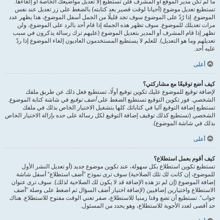
ما لم تكن مدير الموقع أو المشرف فلن تستطيع إلا تعديل مواضيعك الخاصة أو إلغاءها.
تستطيع تعديل موضوع (أحيانا لوقت قصير بعد كتابته) بالضغط على زر تعديل عند نفس
الموضوع. إذا رُدّ على الموضوع سوف تجد قليلًا من الجمل أسفل الموضوع، هذا يظهر عدد
مرات تعديلك للموضوع. سوف تظهر هذه الجملة إذا قام أحد بالرد على الموضوع، ولن
تظهر إذا قام المشرف أو المدير بتعديل الموضوع (عليهم ترك رسالة يذكرون في سبب
تعديلهم وما هو التعديل). للعلم لا يستطيع المستخدمون العاديون إلغاء الموضوع إذا ردّ
عليه أحد.
أعلى
كيف أضع توقيعًا مع مشاركتي؟
لإضافة توقيع للموضوع عليك تكوين توقيع أولًا، تستطيع فعل ذلك عن طريق ملفك
الشخصي. فور تكوين التوقيع تستطيع الضغط على
أضف توقيع
في شاشة كتابة الموضوع.
تستطيع إضافة التوقيع آليا في كتاباتك كلها بتشغيل الاختيار الخاص بذلك في ملفك
الشخصي (تستطيع كذلك توقيف إضافة التوقيع لكل رسالة على حده بإزالة الاختيار الخاص
بذلك في شاشة الموضوع).
أعلى
كيف أقوم بعمل استطلاع؟
تستطيع تكوين استطلاع بكل سهولة، عند تكوين موضوع جديد (أو تعديل النشر الأول
للموضوع، إن كانت لك تلك الصلاحية) سوف ترى نموذج ”أضف استطلاع“ أسفل شاشة
إضافة الموضوع (إن لم ترَ هذه الإضافة قد لا يكون لك الصلاحية لذلك). سوف ترى عنوان
الاستطلاع واختيارين إضافيين (لإضافة اختيار أضف السؤال ثم اضغط على وصلة ”أضف
جواب“. تستطيع أن تضع وقتا زمنيا للاستطلاع، صفر تعني الوقت مفتوح للاستطلاع. هناك
حد أقصى لعدد الأجوبة للاستطلاع، وهو يحدد من المسئول.