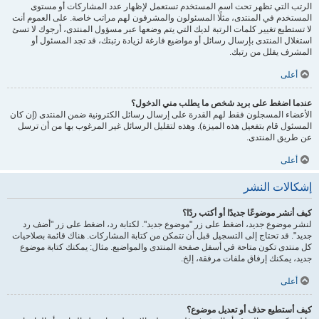
الرتب التي تظهر تحت اسم المستخدم تستعمل لإظهار عدد المشاركات أو مستوى
المستخدم في المنتدى، مثلًا المسئولون والمشرفون لهم مراتب خاصة. على العموم أنت
لا تستطيع تغيير كلمات الرتبة لديك التي يتم وضعها عبر مسؤول المنتدى، أرجوك لا تسئ
استغلال المنتدى بإرسال رسائل أو مواضيع فارغة لزيادة رتبتك، قد تجد المسئول أو
المشرف يقلل من رتبك.
أعلى
عندما اضغط على بريد شخص ما يطلب مني الدخول؟
الأعضاء المسجلون فقط لهم القدرة على إرسال رسائل الكترونية ضمن المنتدى (إن كان
المسئول قام بتفعيل هذه الميزة). وهذه لتقليل الرسائل غير المرغوب بها من أن ترسل
عن طريق المنتدى.
أعلى
إشكالات النشر
كيف أنشر موضوعًا جديدًا أو أكتب ردًا؟
لنشر موضوع جديد، اضغط على زر "موضوع جديد". لكتابة رد، اضغط على زر "أضف رد
جديد". قد تحتاج إلى التسجيل قبل أن تتمكن من كتابة المشاركات. هناك قائمة بصلاحيات
كل منتدى تكون متاحة في أسفل صفحة المنتدى والمواضيع. مثال: يمكنك كتابة موضوع
جديد، يمكنك إرفاق ملفات مرفقة، إلخ.
أعلى
كيف أستطيع حذف أو تعديل موضوع؟