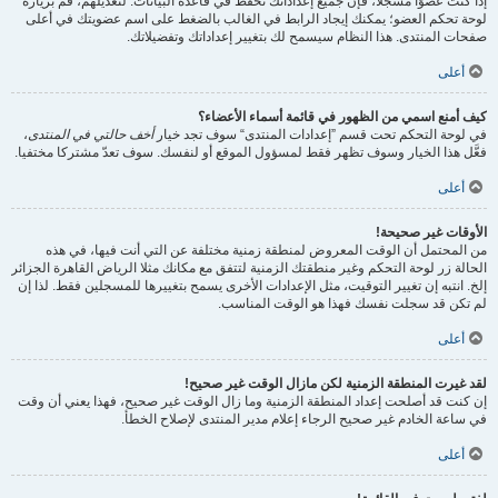
إذا كنت عضوًا مسجلًا، فإن جميع إعداداتك تحفظ في قاعدة البيانات. لتعديلهم، قم بزيارة
لوحة تحكم العضو؛ يمكنك إيجاد الرابط في الغالب بالضغط على اسم عضويتك في أعلى
صفحات المنتدى. هذا النظام سيسمح لك بتغيير إعداداتك وتفضيلاتك.
أعلى
كيف أمنع اسمي من الظهور في قائمة أسماء الأعضاء؟
في لوحة التحكم تحت قسم ”إعدادات المنتدى“ سوف تجد خيار
أخف حالتي في المنتدى
،
فعَّل هذا الخيار وسوف تظهر فقط لمسؤول الموقع أو لنفسك. سوف تعدّ مشتركا مختفيا.
أعلى
الأوقات غير صحيحة!
من المحتمل أن الوقت المعروض لمنطقة زمنية مختلفة عن التي أنت فيها، في هذه
الحالة زر لوحة التحكم وغير منطقتك الزمنية لتتفق مع مكانك مثلا الرياض القاهرة الجزائر
إلخ. انتبه إن تغيير التوقيت، مثل الإعدادات الأخرى يسمح بتغييرها للمسجلين فقط. لذا إن
لم تكن قد سجلت نفسك فهذا هو الوقت المناسب.
أعلى
لقد غيرت المنطقة الزمنية لكن مازال الوقت غير صحيح!
إن كنت قد أصلحت إعداد المنطقة الزمنية وما زال الوقت غير صحيح، فهذا يعني أن وقت
في ساعة الخادم غير صحيح الرجاء إعلام مدير المنتدى لإصلاح الخطأ.
أعلى