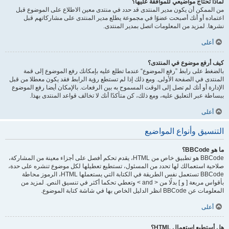
لماذا تحتاج مواضيعي للموافقة عليها؟
من الممكن أن يكون مدير المنتدى قد حدد في منتدى معين الاطلاع على الموضوع قبل
اعتماده أو أنك أصبحت عضوًا في مجموعة يطلع مدير المنتدى على مشاركاتهم قبل
نشرها. لمزيد من المعلومات اتصل بمدير المنتدى.
أعلى
كيف أرفع موضوع في المنتدى؟
بالضغط على رابط ”رفع الموضوع“ عندما تطلع عليه بإمكانك رفع الموضوع إلى قمة
المنتدى في الصفحة الأولى. ومع ذلك إذا لم تستطع رؤية الرابط فقد يكون معطلا من قبل
الإدارة أو أنك لم تصل إلى الوقت المسموح به بين الرفعات. بالإمكان أيضا رفع الموضوع
ببساطة عبر التعليق عليه، ومع ذلك، كن متأكدًا أنك لا تخالف قواعد المنتدى بهذا.
أعلى
التنسيق وأنواع المواضيع
ما هو BBCode؟
BBCode هو تطبيق خاص من HTML، يقدم تحكم أفصل على أجزاء معينة من المشاركة،
صلاحية استعمالك لها تحدد من المسئول، تستطيع تعطيلها لكل موضوع تنشره على حدة،
BBCode تستعمل نفس الطريقة في الكتابة التي يستعملها HTML، الرموز محاطة
بأقواس مربعة [ و ] بدلًا من < and > وتعطي تحكما أكثر في تنسيق النص. لمزيد من
المعلومات عن BBCode انظر الدليل الخاص بها في شاشة كتابة الموضوع.
أعلى
هل أستطيع استعمال HTML؟