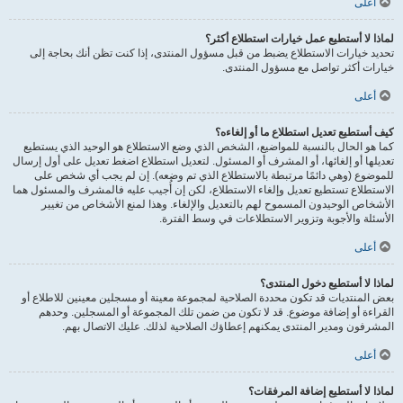
أعلى
لماذا لا أستطيع عمل خيارات استطلاع أكثر؟
تحديد خيارات الاستطلاع يضبط من قبل مسؤول المنتدى، إذا كنت تظن أنك بحاجة إلى
خيارات أكثر تواصل مع مسؤول المنتدى.
أعلى
كيف أستطيع تعديل استطلاع ما أو إلغاءه؟
كما هو الحال بالنسبة للمواضيع، الشخص الذي وضع الاستطلاع هو الوحيد الذي يستطيع
تعديلها أو إلغائها، أو المشرف أو المسئول. لتعديل استطلاع اضغط تعديل على أول إرسال
للموضوع (وهي دائمًا مرتبطة بالاستطلاع الذي تم وضعه). إن لم يجب أي شخص على
الاستطلاع تستطيع تعديل وإلغاء الاستطلاع، لكن إن أُجيب عليه فالمشرف والمسئول هما
الأشخاص الوحيدون المسموح لهم بالتعديل والإلغاء. وهذا لمنع الأشخاص من تغيير
الأسئلة والأجوبة وتزوير الاستطلاعات في وسط الفترة.
أعلى
لماذا لا أستطيع دخول المنتدى؟
بعض المنتديات قد تكون محددة الصلاحية لمجموعة معينة أو مسجلين معينين للاطلاع أو
القراءة أو إضافة موضوع. قد لا تكون من ضمن تلك المجموعة أو المسجلين. وحدهم
المشرفون ومدير المنتدى يمكنهم إعطاؤك الصلاحية لذلك. عليك الاتصال بهم.
أعلى
لماذا لا أستطيع إضافة المرفقات؟