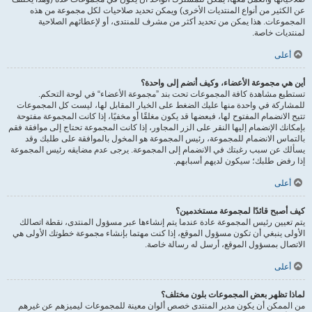
عن الكثير من أنواع المنتديات الأخرى) ويمكن تحديد صلاحيات لكل مجموعة من هذه
المجموعات. هذا يمكن من تحديد أكثر من مشرف للمنتدى، أو لإعطائهم الصلاحية
لمنتديات خاصة.
أعلى
أين هي مجموعة الأعضاء، وكيف أنضم إلى واحدة؟
تستطيع مشاهدة كافة المجموعات تحت بند ”مجموعة الأعضاء“ في لوحة التحكم.
للمشاركة في واحدة منها عليك الضغط على الخيار المقابل لها، ليست كل المجموعات
تتيح الانضمام المفتوح لها، فبعضها قد يكون مغلقًا أو مخفيًا، إذا كانت المجموعة مفتوحة
بإمكانك الإنضمام إليها النقر على الزر المجاور، إذا كانت المجموعة تحتاج إلى موافقة فقم
بالتماس الانضمام للمجموعة، رئيس المجموعة هو المخول بالموافقة على طلبك وقد
يسألك عن سبب رغبتك في الانضمام إلى المجموعة. يرجى عدم مضايقه رئيس المجموعة
إذا رفض طلبك؛ سيكون لديهم أسبابهم.
أعلى
كيف أصبح قائدًا لمجموعة مستخدمين؟
يتم تعيين رئيس المجموعة عادة عندما يتم إنشاءها عبر مسؤول المنتدى، نقطة اتصالك
الأولى ينبغي أن تكون مسؤول الموقع، إذا كنت مهتما بإنشاء مجموعة خطوتك الأولى هي
الاتصال بمسؤول الموقع، أرسل له رسالة خاصة.
أعلى
لماذا تظهر بعض المجموعات بلون مختلف؟
من الممكن أن يكون مدير المنتدى خصص ألوان معينة للمجموعات ليميزهم عن غيرهم