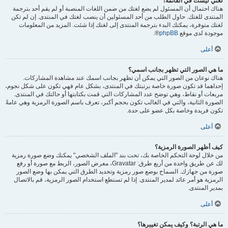
لغتي ليست في القائمة!
هناك احتمال أن المسئول لم يضع لغتك من ضمن اللغات المنصبة أو لم يقم أحد بترجمة
المنتدى للغتك. حاول الطلب من أحد المسئولين أن ينصب لغتك في المنتدى. إن لم تكن
لغتك متوفرة، يمكنك البدء بترجمة المنتدى إلى لغتك إذا شئت. المزيد من المعلومات
موجودة لدى موقع
phpBB
®.
أعلى
ما هي الصور التي تظهر بجانب اسمي؟
هناك نوعان من الصور التي يمكن أن تظهر بجانب اسمك عند مشاهدة المشاركات.
إحداهما قد تكون صورة خاصة برتبتك في المنتدى، بشكل عام فهي تكون على شكل نجوم،
مربعات أو نقاط، وهي توضح عدد المشاركات التي قمت بكتابتها أو حالتك في المنتدى.
الصورة الثانية، والتي في الغالب تكون بحجم أكبر، تعرف باسم الصورة الرمزية وهي عامةً
تكون فريدة وخاصة بكل عضو على حدة.
أعلى
كيف أظهر الصورة الرمزية؟
من خلال لوحة التحكم الخاصة بك، تحت بند "الملف الشخصي" يمكنك وضع صورة رمزية
لك عن طريق واحدة من أربع طرق: Gravatar، معرض الصور، الربط مع صورة أو رفع
صورة من جهازك. السماح بوضع صور رمزية وتحديد الطرق التي يمكن بها وضع الصور
الرمزية هو أمر عائد لمدير المنتدى. إذا لم تستطع استخدام الصور الرمزية، قم بالاتصال
بمدير المنتدى.
أعلى
ما هي الرتبة؟ وكيف يمكن تغييرها؟