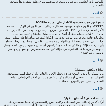
بالمجموعات الخاصة، وغيرها. لن يستغرق تسجيلك سوى دقائق معدودة لذا ننصحك
بالتسجيل.
أعلى
ما هو قانون حماية خصوصية الأطفال على الويب - COPPA؟
COPPA، أو قانون حماية خصوصية الأطفال على الويب هو قانون في الولايات المتحدة
الأمريكية صدر في عام 1998 يطلب من المواقع التي تجمع معلومات من القاصرين تحت
سن 13 أن تُكتَب وصاية أبوية، أو أشكال أخرى للوصاية القانونية بأن يسمحوا بجمع
معلومات خاصة معرفة من القاصر تحت سن 13. إذا كنت غير متأكد إذا كان ينطبق عليك
هذا القانون بوصفك شخصا فقم بالتواصل مع مستشار قانوني للمساعدة، الرجاء الانتباه
بأن شركة phpBB أو مالكي هذا المنتدى لا يقدمون أي نصائح قانونية وليسوا نقطة تواصل
قانوني بأي نوع، ما عدا المكتوب في سؤال ”من اتصل به بخصوص مواضيع أو ردود غير
قانونية أو غير لائقة؟“ .
أعلى
لماذا لا يمكنني التسجيل؟
من الممكن بأن مدير الموقع قد قام بحظر الآي بي الخاص بك أو حظر اسم المستخدم
الذي استعملته للتسجيل. أو من الممكن أن يكون مدير الموقع قد قام بإيقاف عمليه
التسجيل. اتصل بمدير الموقع للمساعدة.
أعلى
لقد سجلت لكن لا أستطيع الدخول!
أولًا تأكد من إدخالك اسم المستخدم وكلمة المرور الصحيحين. إن كانتا صحيحتين فقد
حدث أحد أمرين. إذا كان دعم COPPA فعال وضغطت على أنا أقل من 13 سنة عليك اتّباع