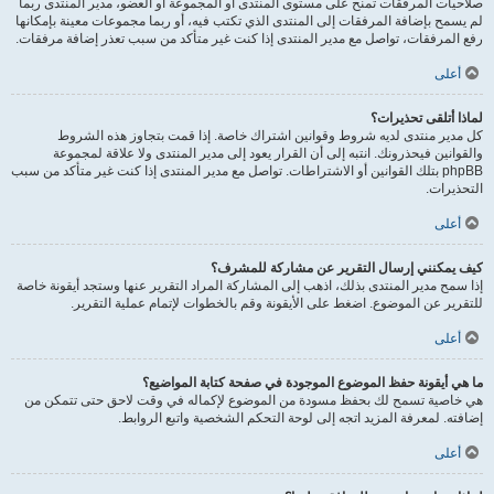
صلاحيات المرفقات تمنح على مستوى المنتدى أو المجموعة أو العضو، مدير المنتدى ربما
لم يسمح بإضافة المرفقات إلى المنتدى الذي تكتب فيه، أو ربما مجموعات معينة بإمكانها
رفع المرفقات، تواصل مع مدير المنتدى إذا كنت غير متأكد من سبب تعذر إضافة مرفقات.
أعلى
لماذا أتلقى تحذيرات؟
كل مدير منتدى لديه شروط وقوانين اشتراك خاصة. إذا قمت بتجاوز هذه الشروط
والقوانين فيحذرونك. انتبه إلى أن القرار يعود إلى مدير المنتدى ولا علاقة لمجموعة
phpBB بتلك القوانين أو الاشتراطات. تواصل مع مدير المنتدى إذا كنت غير متأكد من سبب
التحذيرات.
أعلى
كيف يمكنني إرسال التقرير عن مشاركة للمشرف؟
إذا سمح مدير المنتدى بذلك، اذهب إلى المشاركة المراد التقرير عنها وستجد أيقونة خاصة
للتقرير عن الموضوع. اضغط على الأيقونة وقم بالخطوات لإتمام عملية التقرير.
أعلى
ما هي أيقونة حفظ الموضوع الموجودة في صفحة كتابة المواضيع؟
هي خاصية تسمح لك بحفظ مسودة من الموضوع لإكماله في وقت لاحق حتى تتمكن من
إضافته. لمعرفة المزيد اتجه إلى لوحة التحكم الشخصية واتبع الروابط.
أعلى