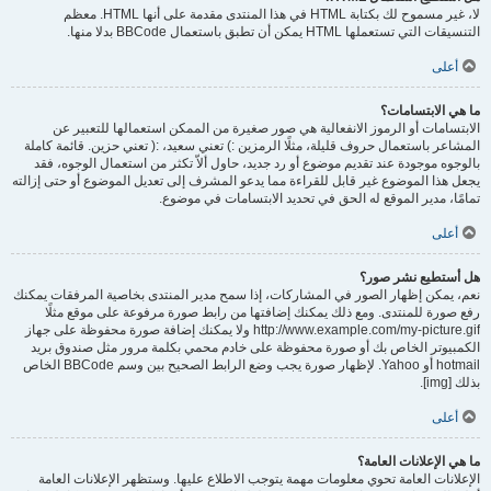
لا، غير مسموح لك بكتابة HTML في هذا المنتدى مقدمة على أنها HTML. معظم
التنسيقات التي تستعملها HTML يمكن أن تطبق باستعمال BBCode بدلا منها.
أعلى
ما هي الابتسامات؟
الابتسامات أو الرموز الانفعالية هي صور صغيرة من الممكن استعمالها للتعبير عن
المشاعر باستعمال حروف قليلة، مثلًا الرمزين :) تعني سعيد، :( تعني حزين. قائمة كاملة
بالوجوه موجودة عند تقديم موضوع أو رد جديد، حاول ألاّ تكثر من استعمال الوجوه، فقد
يجعل هذا الموضوع غير قابل للقراءة مما يدعو المشرف إلى تعديل الموضوع أو حتى إزالته
تمامًا، مدير الموقع له الحق في تحديد الابتسامات في موضوع.
أعلى
هل أستطيع نشر صور؟
نعم، يمكن إظهار الصور في المشاركات، إذا سمح مدير المنتدى بخاصية المرفقات يمكنك
رفع صورة للمنتدى. ومع ذلك يمكنك إضافتها من رابط صورة مرفوعة على موقع مثلًا
http://www.example.com/my-picture.gif ولا يمكنك إضافة صورة محفوظة على جهاز
الكمبيوتر الخاص بك أو صورة محفوظة على خادم محمي بكلمة مرور مثل صندوق بريد
hotmail أو Yahoo. لإظهار صورة يجب وضع الرابط الصحيح بين وسم BBCode الخاص
بذلك [img].
أعلى
ما هي الإعلانات العامة؟
الإعلانات العامة تحوي معلومات مهمة يتوجب الاطلاع عليها. وستظهر الإعلانات العامة