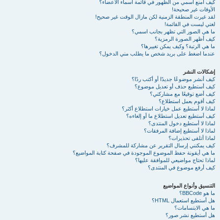
كيف أمنع اسمي من الظهور في قائمة أسماء الأعضاء؟
الأوقات غير صحيحة!
لقد غيرت المنطقة الزمنية لكن مازال الوقت غير صحيح!
لغتي ليست في القائمة!
ما هي الصور التي تظهر بجانب اسمي؟
كيف أظهر الصورة الرمزية؟
ما هي الرتبة؟ وكيف يمكن تغييرها؟
عندما اضغط على بريد شخص ما يطلب مني الدخول؟
إشكالات النشر
كيف أنشر موضوعًا جديدًا أو أكتب ردًا؟
كيف أستطيع حذف أو تعديل موضوع؟
كيف أضع توقيعًا مع مشاركتي؟
كيف أقوم بعمل استطلاع؟
لماذا لا أستطيع عمل خيارات استطلاع أكثر؟
كيف أستطيع تعديل استطلاع ما أو إلغاءه؟
لماذا لا أستطيع دخول المنتدى؟
لماذا لا أستطيع إضافة المرفقات؟
لماذا أتلقى تحذيرات؟
كيف يمكنني إرسال التقرير عن مشاركة للمشرف؟
ما هي أيقونة حفظ الموضوع الموجودة في صفحة كتابة المواضيع؟
لماذا تحتاج مواضيعي للموافقة عليها؟
كيف أرفع موضوع في المنتدى؟
التنسيق وأنواع المواضيع
ما هو BBCode؟
هل أستطيع استعمال HTML؟
ما هي الابتسامات؟
هل أستطيع نشر صور؟