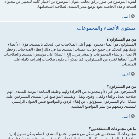
أيقونة الموضوع هي صور ترفق بجانب عنوان الموضوع من اختيار كاتبه للتعبير عن محتواه.
استخدام هذه الخاصية تعود لوضع مدير المنتدى لصلاحية استخدامها.
أعلى
مستوى الأعضاء والمجموعات
من هم المسئولون؟
المسئولون هو أعضاء معينون لهم أعلى الصلاحيات في التحكم بالمنتدى. هؤلاء الأعضاء
بإمكانهم التحكم في جميع جوانب عمليات المنتدى بما في ذلك إعطاء الصلاحيات، وحظر
الأعضاء، وإنشاء المجموعات والمشرفين... إلخ. اعتمادًا على مؤسس المنتدى والصلاحيات
التي أعطاها لغيره من المسئولين، كما يمكن أن يكون صلاحيات إشراف كاملة على
المنتديات.
أعلى
من هم المشرفون؟
المشرفون هم أفراد (أو مجموعة من الأفراد) ولهم وظيفة المتابعة اليومية للمنتدى. لهم
صلاحية تعديل وإلغاء وقفل، وفتح، ونقل، وتقسيم المواضيع في المنتدى المشرفين عليه.
بشكل عام المشرفون مسؤولون عن إبقاء الردود والمواضيع ضمن العنوان الرئيسي
للمنتدى ومنعهم من نشر المواضيع المشينة.
أعلى
ما هي مجموعات المستخدمين؟
مجموعات المستخدمين هي تمكن من تقسيم مجتمع المنتدى أقسام يمكن تسهل إدارة
صلاحياتها والعمل معها، يمكن للمشترك الواحد أن يكون في مجموعات عدة (وهذا يختلف