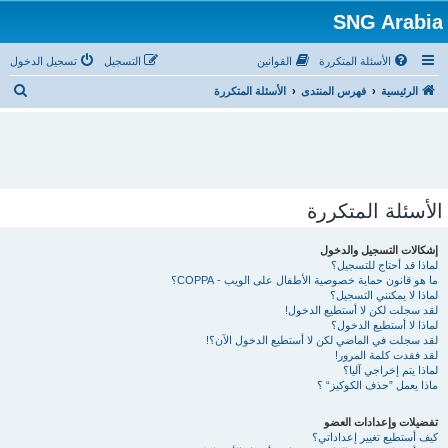
SNG Arabia
الأسئلة المتكررة
القوانين
التسجيل
تسجيل الدخول
ب
الرئيسية
فهرس المنتدى
الأسئلة المتكررة
ح
ث
الأسئلة المتكررة
إشكالات التسجيل والدخول
لماذا قد أحتاج للتسجيل؟
ما هو قانون حماية خصوصية الأطفال على الويب - COPPA؟
لماذا لا يمكنني التسجيل؟
لقد سجلت لكن لا أستطيع الدخول!
لماذا لا أستطيع الدخول؟
لقد سجلت في الماضي لكن لا أستطيع الدخول الآن؟!
لقد فقدت كلمة المرور!
لماذا يتم إخراجي آليا؟
ماذا يعمل ”حذف الكوكيز“ ؟
تفضيلات وإعدادات العضو
كيف أستطيع تغيير إعداداتي؟